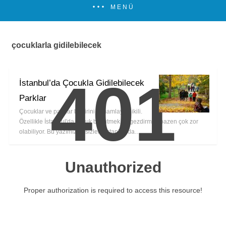
MENÜ
çocuklarla gidilebilecek
401
İstanbul’da Çocukla Gidilebilecek
Parklar
Çocuklar ve parklar birbirini tamamlayan ikili.
Özellikle İstanbul'da çocuk büyütmek ve gezdirmek bazen çok zor
olabiliyor. Bu yazımızda sizlere İstanbul'da…
Unauthorized
Proper authorization is required to access this resource!