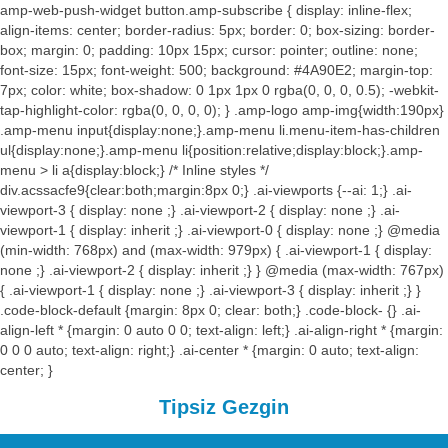
amp-web-push-widget button.amp-subscribe { display: inline-flex;
align-items: center; border-radius: 5px; border: 0; box-sizing: border-
box; margin: 0; padding: 10px 15px; cursor: pointer; outline: none;
font-size: 15px; font-weight: 500; background: #4A90E2; margin-top:
7px; color: white; box-shadow: 0 1px 1px 0 rgba(0, 0, 0, 0.5); -webkit-
tap-highlight-color: rgba(0, 0, 0, 0); } .amp-logo amp-img{width:190px}
.amp-menu input{display:none;}.amp-menu li.menu-item-has-children
ul{display:none;}.amp-menu li{position:relative;display:block;}.amp-
menu > li a{display:block;} /* Inline styles */
div.acssacfe9{clear:both;margin:8px 0;} .ai-viewports {--ai: 1;} .ai-
viewport-3 { display: none ;} .ai-viewport-2 { display: none ;} .ai-
viewport-1 { display: inherit ;} .ai-viewport-0 { display: none ;} @media
(min-width: 768px) and (max-width: 979px) { .ai-viewport-1 { display:
none ;} .ai-viewport-2 { display: inherit ;} } @media (max-width: 767px)
{ .ai-viewport-1 { display: none ;} .ai-viewport-3 { display: inherit ;} }
.code-block-default {margin: 8px 0; clear: both;} .code-block- {} .ai-
align-left * {margin: 0 auto 0 0; text-align: left;} .ai-align-right * {margin:
0 0 0 auto; text-align: right;} .ai-center * {margin: 0 auto; text-align:
center; }
Tipsiz Gezgin