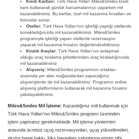
Kredi Kartları:
Türk Hava Yolları Miles&Smiles kredi
kartı kullanarak günlük harcamalarınızı yaparken mil
kazanabilirsiniz. Bu kartlar, özel mil kazanma fırsatları ve
bonuslar sunar.
Oteller:
Türk Hava Yolları’nın işbirliği yaptığı otellerde
konakladığınızda mil kazanabilirsiniz. Miles&Smiles
programıyla işbirliği yapan otellerde rezervasyon
yaparak mil kazanma fırsatını değerlendirebilirsiniz.
Kiralık Araçlar:
Türk Hava Yolları’nın anlaşmalı
olduğu araç kiralama şirketlerinden araç kiraladığınızda
mil kazanabilirsiniz.
Alışveriş:
Miles&Smiles programının ortakları
arasında yer alan mağazalardan yapacağınız
alışverişlerde de mil kazanabilirsiniz. Programın online
alışveriş platformlarını kullanarak mil kazanma fırsatını
yakalayabilirsiniz.
Miles&Smiles Mil İşleme:
Kazandığınız mili kullanmak için
Türk Hava Yolları’nın Miles&Smiles programı üzerinden
işlem yapmanız gerekmektedir. Mil işleme yöntemleri
arasında ücretsiz uçuş rezervasyonları, uçuş yükseltmeleri,
ekstra bagaj hakkı, lüks havaalanı salonlarına erişim gibi