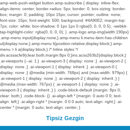
amp-web-push-widget button.amp-subscribe { display: inline-flex;
align-items: center; border-radius: 5px; border: 0; box-sizing: border-
box; margin: 0; padding: 10px 15px; cursor: pointer; outline: none;
font-size: 15px; font-weight: 500; background: #4A90E2; margin-top:
7px; color: white; box-shadow: 0 1px 1px 0 rgba(0, 0, 0, 0.5); -webkit-
tap-highlight-color: rgba(0, 0, 0, 0); } .amp-logo amp-img{width:190px}
.amp-menu input{display:none;}.amp-menu li.menu-item-has-children
ul{display:none;}.amp-menu li{position:relative;display:block;}.amp-
menu > li a{display:block;} /* Inline styles */
div.acssacfe9{clear:both;margin:8px 0;}ins.acss263b2{display:block;}
.ai-viewports {--ai: 1;} .ai-viewport-3 { display: none ;} .ai-viewport-2 {
display: none ;} .ai-viewport-1 { display: inherit ;} .ai-viewport-0 {
display: none ;} @media (min-width: 768px) and (max-width: 979px) {
.ai-viewport-1 { display: none ;} .ai-viewport-2 { display: inherit ;} }
@media (max-width: 767px) { .ai-viewport-1 { display: none ;} .ai-
viewport-3 { display: inherit ;} } .code-block-default {margin: 8px 0;
clear: both;} .code-block- {} .ai-align-left * {margin: 0 auto 0 0; text-
align: left;} .ai-align-right * {margin: 0 0 0 auto; text-align: right;} .ai-
center * {margin: 0 auto; text-align: center; }
Tipsiz Gezgin