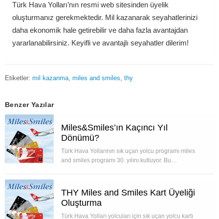
Türk Hava Yolları’nın resmi web sitesinden üyelik
oluşturmanız gerekmektedir. Mil kazanarak seyahatlerinizi
daha ekonomik hale getirebilir ve daha fazla avantajdan
yararlanabilirsiniz. Keyifli ve avantajlı seyahatler dilerim!
Etiketler:
mil kazanma
miles and smiles
thy
Benzer Yazılar
Miles&Smiles’ın Kaçıncı Yıl
Dönümü?
Türk Hava Yollarının sık uçan yolcu programı miles
and smiles programı 30. yılını kutluyor. Bu…
THY Miles and Smiles Kart Üyeliği
Oluşturma
Türk Hava Yolları yolcuları için sık uçan yolcu kartı