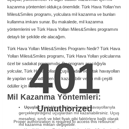
kazanma yöntemleri oldukça önemlidir. Türk Hava Yolları’nın
Miles&Smiles programı, yolculara mil kazanma ve bunları
kullanma imkanı sunar. Bu makalede, mil kazanma
yöntemlerini ve Türk Hava Yolları Miles&Smiles programını
detaylı bir şekilde ele alacağım.
Türk Hava Yolları Miles&Smiles Programı Nedir? Türk Hava
Yolları Miles&Smiles programı, Türk Hava Yolları yolcularına
401
özel bir sadakat programıdır. Bu program aracılığıyla
yolcular, Türk Hava Yolları uçuşlarından ve ortak havayolları
ile yapılan seyahatlerden mil kazanabilir ve bu mili çeşitli
ödüller için kullanabilirler.
Mil Kazanma Yöntemleri:
Unauthorized
Uçuşlar:
Türk Hava Yolları ve ortak havayollarıyla
gerçekleştirdiğiniz uçuşlardan mil kazanabilirsiniz. Uçuş
mesafesi, sınıfı ve bilet fiyatı gibi faktörlere bağlı olarak
Proper authorization is required to access this resource!
mil kazanma miktarı değişebilir.