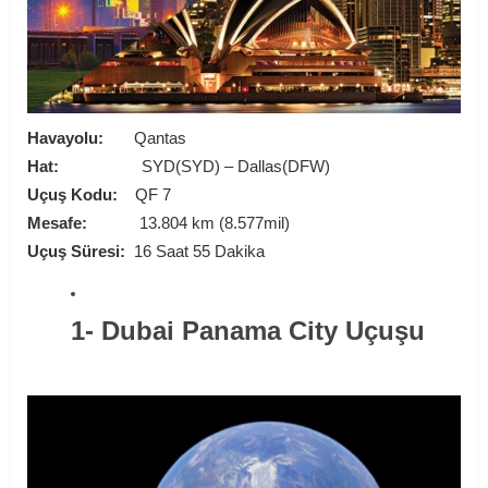
Havayolu:
Qantas
Hat:
SYD(SYD) – Dallas(DFW)
Uçuş Kodu:
QF 7
Mesafe:
13.804 km (8.577mil)
Uçuş Süresi:
16 Saat 55 Dakika
1- Dubai Panama City Uçuşu