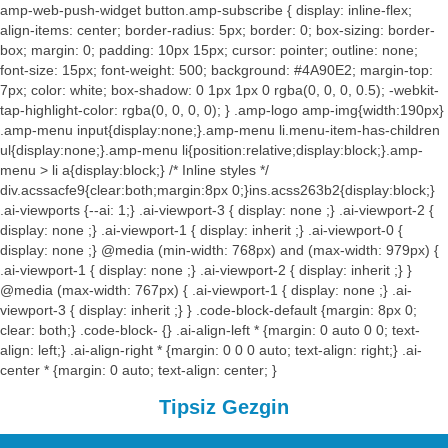
amp-web-push-widget button.amp-subscribe { display: inline-flex;
align-items: center; border-radius: 5px; border: 0; box-sizing: border-
box; margin: 0; padding: 10px 15px; cursor: pointer; outline: none;
font-size: 15px; font-weight: 500; background: #4A90E2; margin-top:
7px; color: white; box-shadow: 0 1px 1px 0 rgba(0, 0, 0, 0.5); -webkit-
tap-highlight-color: rgba(0, 0, 0, 0); } .amp-logo amp-img{width:190px}
.amp-menu input{display:none;}.amp-menu li.menu-item-has-children
ul{display:none;}.amp-menu li{position:relative;display:block;}.amp-
menu > li a{display:block;} /* Inline styles */
div.acssacfe9{clear:both;margin:8px 0;}ins.acss263b2{display:block;}
.ai-viewports {--ai: 1;} .ai-viewport-3 { display: none ;} .ai-viewport-2 {
display: none ;} .ai-viewport-1 { display: inherit ;} .ai-viewport-0 {
display: none ;} @media (min-width: 768px) and (max-width: 979px) {
.ai-viewport-1 { display: none ;} .ai-viewport-2 { display: inherit ;} }
@media (max-width: 767px) { .ai-viewport-1 { display: none ;} .ai-
viewport-3 { display: inherit ;} } .code-block-default {margin: 8px 0;
clear: both;} .code-block- {} .ai-align-left * {margin: 0 auto 0 0; text-
align: left;} .ai-align-right * {margin: 0 0 0 auto; text-align: right;} .ai-
center * {margin: 0 auto; text-align: center; }
Tipsiz Gezgin