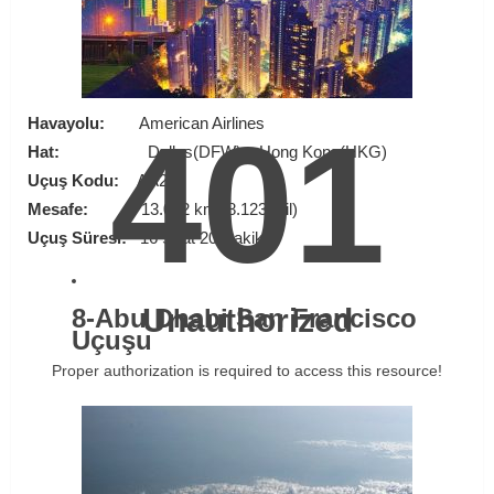
401
Havayolu:
American Airlines
Hat:
Dallas(DFW) – Hong Kong(HKG)
Uçuş Kodu:
AA21
Mesafe:
13.072 km (8.123 mil)
Uçuş Süresi:
16 Saat 20 Dakika
Unauthorized
8-Abu Dhabi San Francisco
Uçuşu
Proper authorization is required to access this resource!