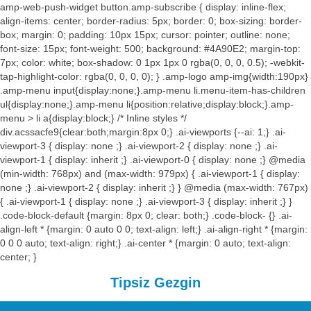
amp-web-push-widget button.amp-subscribe { display: inline-flex;
align-items: center; border-radius: 5px; border: 0; box-sizing: border-
box; margin: 0; padding: 10px 15px; cursor: pointer; outline: none;
font-size: 15px; font-weight: 500; background: #4A90E2; margin-top:
7px; color: white; box-shadow: 0 1px 1px 0 rgba(0, 0, 0, 0.5); -webkit-
tap-highlight-color: rgba(0, 0, 0, 0); } .amp-logo amp-img{width:190px}
.amp-menu input{display:none;}.amp-menu li.menu-item-has-children
ul{display:none;}.amp-menu li{position:relative;display:block;}.amp-
menu > li a{display:block;} /* Inline styles */
div.acssacfe9{clear:both;margin:8px 0;} .ai-viewports {--ai: 1;} .ai-
viewport-3 { display: none ;} .ai-viewport-2 { display: none ;} .ai-
viewport-1 { display: inherit ;} .ai-viewport-0 { display: none ;} @media
(min-width: 768px) and (max-width: 979px) { .ai-viewport-1 { display:
none ;} .ai-viewport-2 { display: inherit ;} } @media (max-width: 767px)
{ .ai-viewport-1 { display: none ;} .ai-viewport-3 { display: inherit ;} }
.code-block-default {margin: 8px 0; clear: both;} .code-block- {} .ai-
align-left * {margin: 0 auto 0 0; text-align: left;} .ai-align-right * {margin:
0 0 0 auto; text-align: right;} .ai-center * {margin: 0 auto; text-align:
center; }
Tipsiz Gezgin